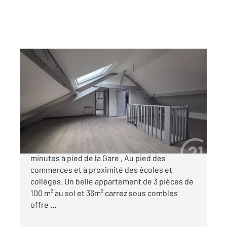
VILLEMOMBLE 93
2
36 m
, 3 pièces
Ref : 274
Appartement F3 à vendre
149 990 €
Villemomble Quartier Époque Situé à 2
minutes à pied de la Gare , Au pied des
commerces et à proximité des écoles et
collèges. Un belle appartement de 3 pièces de
100 m² au sol et 36m² carrez sous combles
offre ...