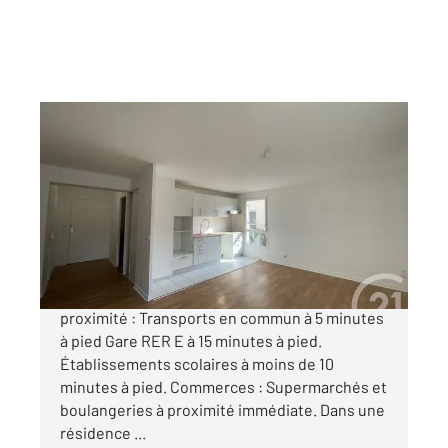
VILLEMOMBLE 93
2
55 m
, 3 pièces
Ref : 234
Appartement F3 à vendre
179 900 €
VILLEMOMBLE - QUARTIER EPOQUE À
proximité : Transports en commun à 5 minutes
à pied Gare RER E à 15 minutes à pied.
Établissements scolaires à moins de 10
minutes à pied. Commerces : Supermarchés et
boulangeries à proximité immédiate. Dans une
résidence ...