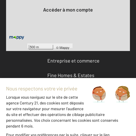
Accéder à mon compte
Offres d'emploi
Devenir franchisé
500 m
©
Mappy
Entreprise et commerce
Fine Homes & Estates
À propos
International
Nous contacter