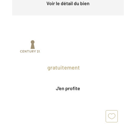
Voir le détail du bien
Prenez un temps d'avance sur le marché
en profitant
gratuitement
des Ventes
Privées CENTURY 21.
J'en profite