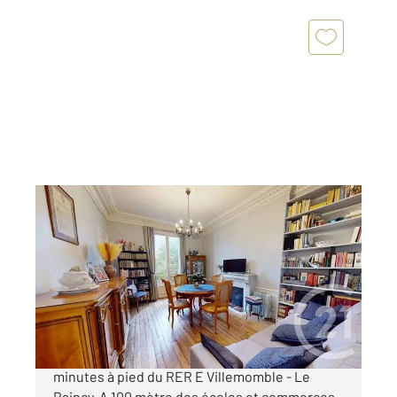
VILLEMOMBLE 93
2
61 m
, 3 pièces
Ref : 258
Appartement F3 à vendre
215 000 €
VILLEMOMBLE - CENTRE VILLE Située à 4
minutes à pied du RER E Villemomble - Le
Raincy. A 100 mètre des écoles et commerces