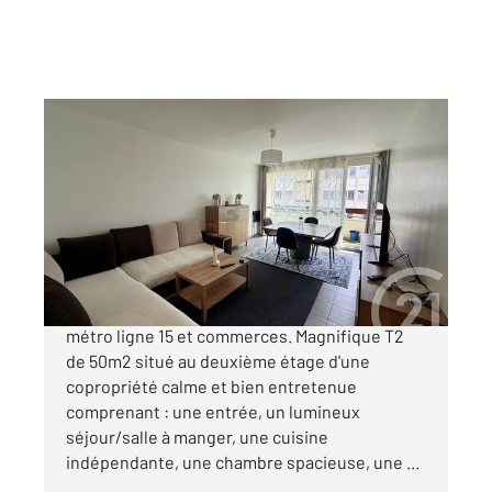
VILLEMOMBLE 93
2
50 m
, 2 pièces
Ref : 101
Appartement F2 à vendre
159 990 €
VILLEMOMBLE-MARNAUDES Proche du futur
métro ligne 15 et commerces. Magnifique T2
de 50m2 situé au deuxième étage d'une
copropriété calme et bien entretenue
comprenant : une entrée, un lumineux
séjour/salle à manger, une cuisine
indépendante, une chambre spacieuse, une ...