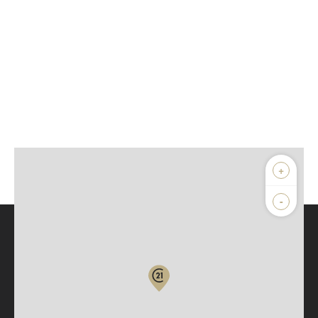
+
-
Parlons de vous, parlons biens
Votre compte :