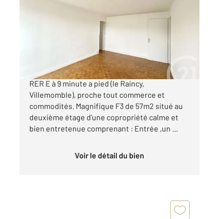
58 m
, 3 pièces
Ref : 212
Appartement F3 à vendre
169 990 €
SECTEUR - CENTRE VILLE Proche de la gare
RER E à 9 minute a pied (le Raincy,
Villemomble), proche tout commerce et
commodités. Magnifique F3 de 57m2 situé au
deuxième étage d'une copropriété calme et
bien entretenue comprenant : Entrée ,un ...
Voir le détail du bien