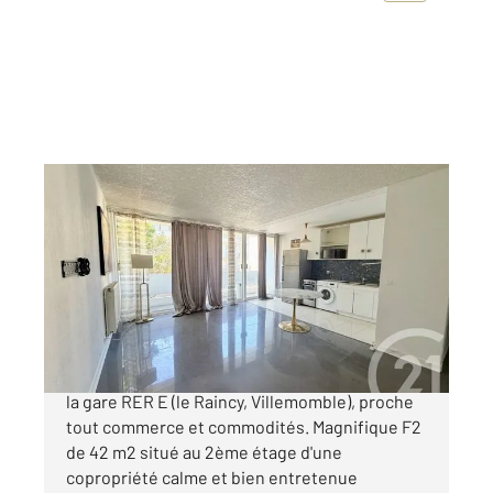
VILLEMOMBLE 93
2
42,87 m
, 2 pièces
Ref : 320
Appartement F2 à vendre
189 000 €
SECTEUR CENTRE-VILLE Située à 3 minute de
la gare RER E (le Raincy, Villemomble), proche
tout commerce et commodités. Magnifique F2
de 42 m2 situé au 2ème étage d'une
copropriété calme et bien entretenue