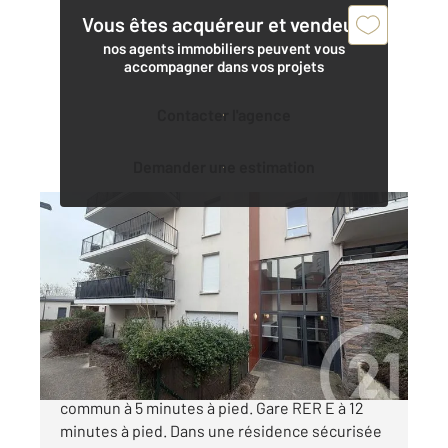
Vous êtes acquéreur et vendeur,
nos agents immobiliers peuvent vous
accompagner dans vos projets
Contacter l'agence
Demander une estimation
VILLEMOMBLE 93
2
39,90 m
, 2 pièces
Ref : 232
Appartement F2 à vendre
156 000 €
VILLEMOMBLE - EPOQUE Transports en
commun à 5 minutes à pied. Gare RER E à 12
minutes à pied. Dans une résidence sécurisée