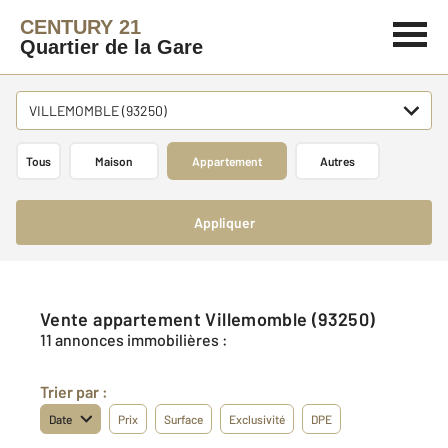
CENTURY 21
Quartier de la Gare
VILLEMOMBLE (93250)
Tous
Maison
Appartement
Autres
Appliquer
Vente appartement Villemomble (93250)
11 annonces immobilières :
Trier par :
Date
Prix
Surface
Exclusivité
DPE