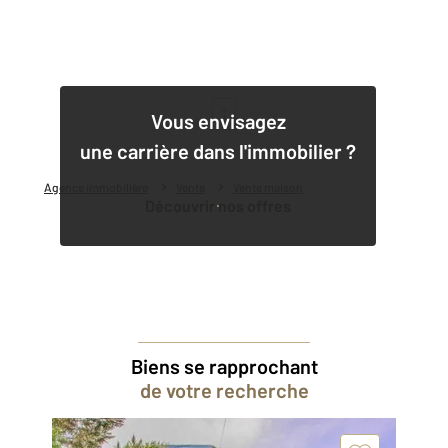
1
Vous envisagez
une carrière dans l'immobilier ?
Agence immobilière
Vente
Vente maison
Découvrir nos offres
Biens se rapprochant
de votre recherche