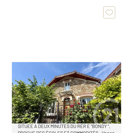
BONDY 93
2
120 m
, 5 pièces
Ref : 281
Maison à vendre
378 000 €
MARE A LA VEUVE - AU PIED DE LA GARE
SITUEE A DEUX MINUTES DU RER E "BONDY ",
PROCHE DES ÉCOLES ET COMMODITÉS - Venez