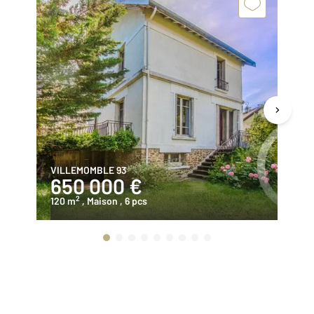
VILLEMOMBLE 93
VI
650 000 €
3
2
120 m
, Maison
, 6 pcs
11