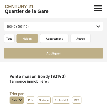
CENTURY 21
Quartier de la Gare
BONDY (93140)
Tous
Maison
Appartement
Autres
Appliquer
Vente maison Bondy (93140)
1 annonce immobilière :
Trier par :
Date
Prix
Surface
Exclusivité
DPE